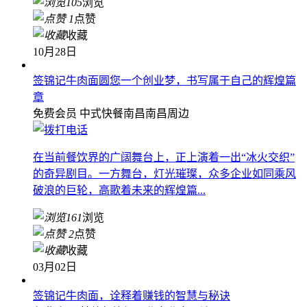
105
浏览
1
点赞
收藏
10月28日
签锦记牛肉面圆您一个创业梦，书写属于自己的辉煌篇
章
免费会员
中式快餐
南昌南昌周边
在当前餐饮界的广阔舞台上，正上演着一出“冰火交织”
的奇异剧目。一方舞台，灯光璀璨，众多企业如同乘风
破浪的巨轮，高歌着未来的辉煌篇...
161
浏览
2
点赞
收藏
03月02日
签锦记牛肉面，诠释着赚钱的智慧与秘诀