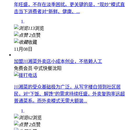
年旺盛，不存在淡季困扰。更关键的是，“现炒”模式直
击当下消费者对“新鲜、健康、...
113
浏览
2
点赞
收藏
11月08日
加盟川湘菜外卖店小成本创业，不依赖人工
免费会员
中式快餐
沈阳
川湘菜的受众基础极为广泛，从写字楼白领到社区居
民，对“下饭、解馋”的需求持续旺盛，外卖复购率远超
普通菜系。而外卖模式无需大额装...
62
浏览
2
点赞