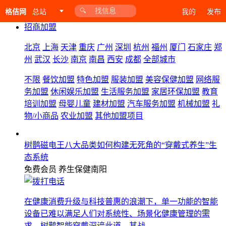
找信息
格佶网
总站
我的
发布
总站
招商加盟
北京
上海
天津
重庆
广州
深圳
杭州
福州
厦门
石家庄
郑
州
武汉
长沙
南京
南昌
西安
成都
全部城市
不限
餐饮加盟
特色加盟
服装加盟
美容保健加盟
网络服
务加盟
休闲娱乐加盟
生活服务加盟
家居环保加盟
教育
培训加盟
母婴儿童
建材加盟
汽车服务加盟
机械加盟
礼
物/小商品
农业加盟
其他加盟项目
树鹊磁电王八大品类如何构建无死角的“穿戴式养生”生
态系统
免费会员
养生保健
南阳
在健康消费升级与科技普惠的浪潮下，单一功能的智能
设备已难以满足人们对系统性、场景化健康管理的需
求。树鹊智能穿戴深谙此道，其战...