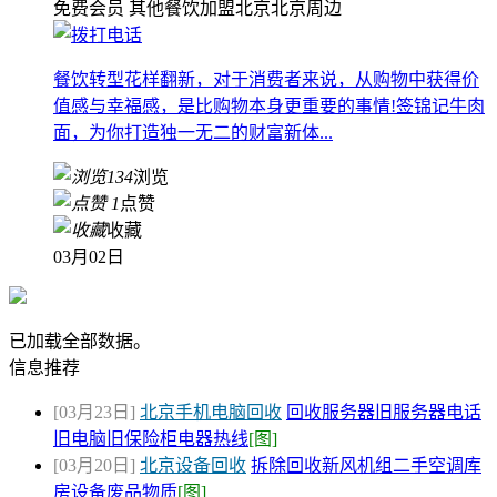
免费会员
其他餐饮加盟
北京北京周边
餐饮转型花样翻新，对于消费者来说，从购物中获得价
值感与幸福感，是比购物本身更重要的事情!签锦记牛肉
面，为你打造独一无二的财富新体...
134
浏览
1
点赞
收藏
03月02日
已加载全部数据。
信息推荐
[03月23日]
北京手机电脑回收
回收服务器旧服务器电话
旧电脑旧保险柜电器热线
[图]
[03月20日]
北京设备回收
拆除回收新风机组二手空调库
房设备废品物质
[图]