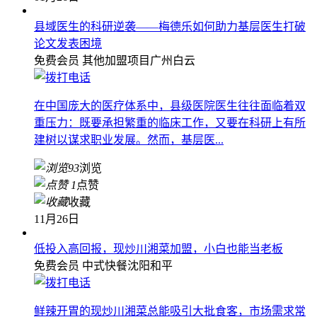
县域医生的科研逆袭——梅德乐如何助力基层医生打破
论文发表困境
免费会员
其他加盟项目
广州白云
在中国庞大的医疗体系中，县级医院医生往往面临着双
重压力：既要承担繁重的临床工作，又要在科研上有所
建树以谋求职业发展。然而，基层医...
93
浏览
1
点赞
收藏
11月26日
低投入高回报，现炒川湘菜加盟，小白也能当老板
免费会员
中式快餐
沈阳和平
鲜辣开胃的现炒川湘菜总能吸引大批食客，市场需求常