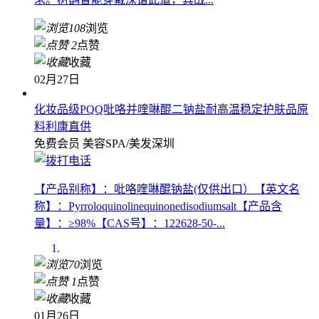
108
浏览
2
点赞
收藏
02月27日
化妆品级PQQ吡咯并喹啉醌二钠盐耐高温稳定护肤品原
料利康直供
免费会员
美容SPA/美发
深圳
【产品别称】：吡咯喹啉醌钠盐(仅供出口）【英文名
称】：Pyrroloquinolinequinonedisodiumsalt‌【产品含
量】：≥98%【CAS号】：122628-50-...
70
浏览
1
点赞
收藏
01月26日