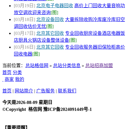
[03月19日]
北京电子电器回收
高价上门回收大量音响功
放空调欢迎来咨询
[图]
[03月18日]
北京设备回收
大量拆除收购冷库废冷库旧空
调回收估价无忧
[图]
[03月17日]
北京其它回收
专业回收厨房设备酒店电器饭
店厨具火锅店设备整体设备
[图]
[03月16日]
北京其它回收
专业回收服务器旧保险柜高价
回收电器
[图]
当前位置：
总站格佶网
总站分类信息
总站招商加盟
>
>
首页
分类
商家
我的
首页
|
网站简介
|
广告服务
|
联系我们
今天是2026-08-09 星期日
©Copyright 格佶网 豫ICP备2024091449号-1
【重要提醒】